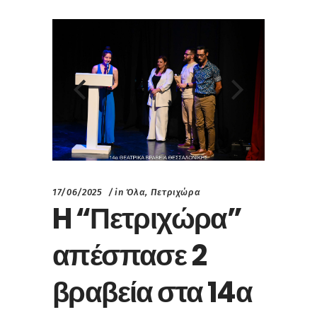
17/06/2025
in
Όλα
,
Πετριχώρα
H “Πετριχώρα”
απέσπασε 2
βραβεία στα 14α