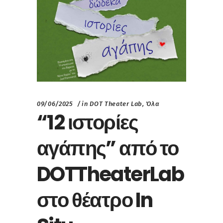
09/06/2025
in
DOT Theater Lab
,
Όλα
“12 ιστορίες
αγάπης” από το
DOTTheaterLab
στο θέατρο In