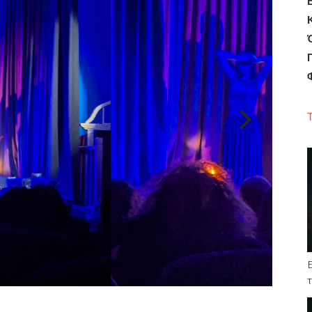
Ε
Κ
Τ
E