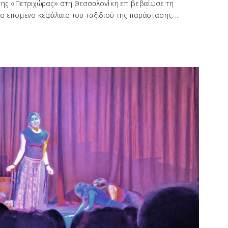
 της «Πετριχώρας» στη Θεσσαλονίκη επιβεβαίωσε τη
ο επόμενο κεφάλαιο του ταξιδιού της παράστασης.