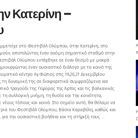
ην Κατερίνη –
υ
Α
μετείχε στο Φεστιβάλ Ολύμπου, στην Κατερίνη, στο
ισμού», αποτελώντας έναν ακόμη σημαντικό σταθμό στην
Φεστιβάλ Ολύμπου εντάχθηκε σε έναν θεσμό με μακρά
ημιουργώντας έναν ουσιαστικό διάλογο με το κοινό της
ματικό κέντρο Αγ.Φώτιος στις 19,20,21 Δεκεμβρίου
 τη δυναμική της σε διαφορετικά συμφραζόμενα και
ικό τραγούδι της Γεφύρας της Άρτας και τις βαλκανικές
ε τη συλλογική μνήμη, τη θυσία και την κοινότητα,
νέους τόπους και κοινά. Στο σημείο αυτό, θα θέλαμε να
τρια του Φεστιβάλ Ολύμπου, Βάσια Καραβέλη, καθώς και
για την ουσιαστική βοήθεια και τη στήριξή τους.