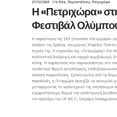
21/12/2025
in
Όλα
,
Παραστάσεις
,
Πετριχώρα
Η «Πετριχώρα» στ
Φεστιβάλ Ολύμπο
Η παράσταση της DOT Ensemble «Πετριχώρα» συμ
πλαίσιο της δράσης «Χειμερινές Ψηφίδες Πολιτ
πορεία της. Η παρουσία της «Πετριχώρας» στο 
πολιτιστική διαδρομή και ισχυρό συμβολισμό, δ
πόλης. Η παράσταση που παρουσιάστηκε στο πνευ
συνάντησε θερμή ανταπόκριση, επιβεβαιώνοντας
πλαίσια παρουσίασης. Εμπνευσμένη από το δημοτ
παραλογές, η Πετριχώρα συνεχίζει να συνομιλεί μ
μεταφέροντας το καλλιτεχνικό της αποτύπωμα σε 
ευχαριστήσουμε θερμά την καλλιτεχνική διευθύν
τον πρόεδρο του ΟΡ.ΦΕ.Ο., Γρηγόρη Παπαχρήστο, 