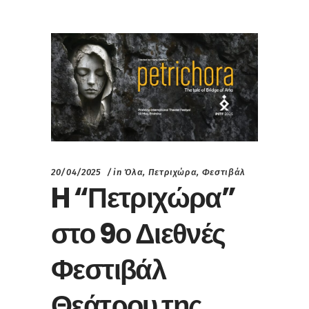
20/04/2025
in
Όλα
,
Πετριχώρα
,
Φεστιβάλ
H “Πετριχώρα”
στο 9ο Διεθνές
Φεστιβάλ
Θεάτρου της