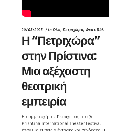
20/05/2025
in
Όλα
,
Πετριχώρα
,
Φεστιβάλ
Η “Πετριχώρα”
στην Πρίστινα:
Μια αξέχαστη
θεατρική
εμπειρία
Η συμμετοχή της Πετριχώρας στο 9ο
Prishtina International Theater Festival
ήταν μια εμπειρία έντασης και σύνδεσης. Η