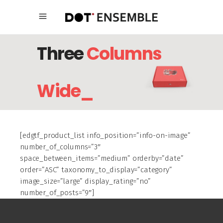
Three
Columns
Wide_
[edgtf_product_list info_position=”info-on-image”
number_of_columns=”3″
space_between_items=”medium” orderby=”date”
order=”ASC” taxonomy_to_display=”category”
image_size=”large” display_rating=”no”
number_of_posts=”9″]