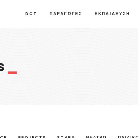
DOT
ΠΑΡΑΓΩΓΈΣ
ΕΚΠΑΊΔΕΥΣΗ
s
_
CE
PROJECTS
SCARY
ΘΈΑΤΡΟ
ΠΑΙΔΙΚ