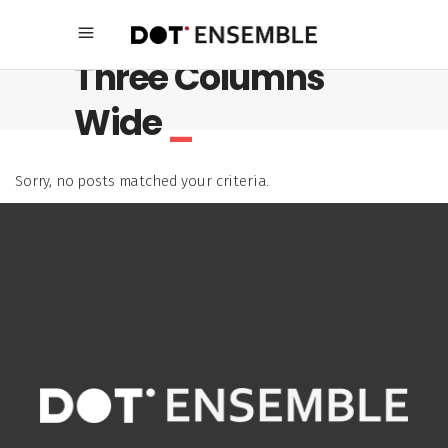
Three Columns
Wide
_
Sorry, no posts matched your criteria.