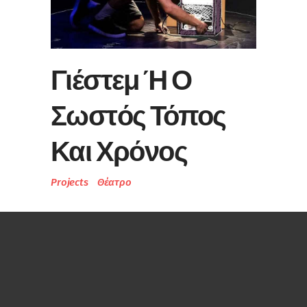
Γιέστεμ Ή Ο
Σωστός Τόπος
Και Χρόνος
Projects
Θέατρο