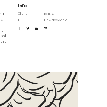
Info
Client:
Best Client
sit
ic
Tags:
Downloadable
r
nibh
 sed
quet.