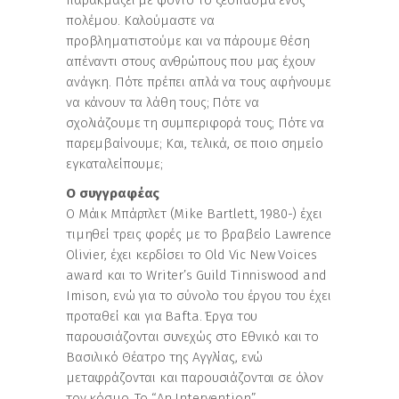
πολέμου. Καλούμαστε να
προβληματιστούμε και να πάρουμε θέση
απέναντι στους ανθρώπους που μας έχουν
ανάγκη. Πότε πρέπει απλά να τους αφήνουμε
να κάνουν τα λάθη τους; Πότε να
σχολιάζουμε τη συμπεριφορά τους; Πότε να
παρεμβαίνουμε; Και, τελικά, σε ποιο σημείο
εγκαταλείπουμε;
Ο συγγραφέας
Ο Μάικ Μπάρτλετ (Mike Bartlett, 1980-) έχει
τιμηθεί τρεις φορές με το βραβείο Lawrence
Olivier, έχει κερδίσει το Old Vic New Voices
award και το Writer’s Guild Tinniswood and
Imison, ενώ για το σύνολο του έργου του έχει
προταθεί και για Bafta. Έργα του
παρουσιάζονται συνεχώς στο Εθνικό και το
Βασιλικό Θέατρο της Αγγλίας, ενώ
μεταφράζονται και παρουσιάζονται σε όλον
τον κόσμο. Το “An Intervention”