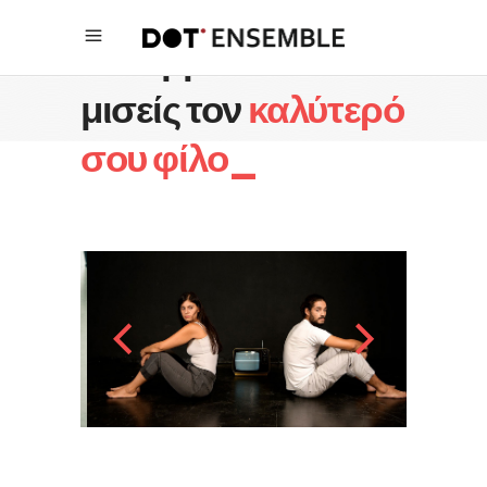
Τι συμβαίνει ότι
μισείς τον
καλύτερό
σου φίλο_