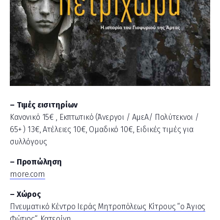
– Τιμές εισιτηρίων
Κανονικό 15€ , Εκπτωτικό (Άνεργοι / ΑμεΑ/ Πολύτεκνοι /
65+ ) 13€, Ατέλειες 10€, Ομαδικό 10€, Ειδικές τιμές για
συλλόγους
– Προπώληση
more.com
– Χώρος
Πνευματικό Κέντρο Ιεράς Μητροπόλεως Κίτρους “ο Άγιος
Φώτιος“, Κατερίνη