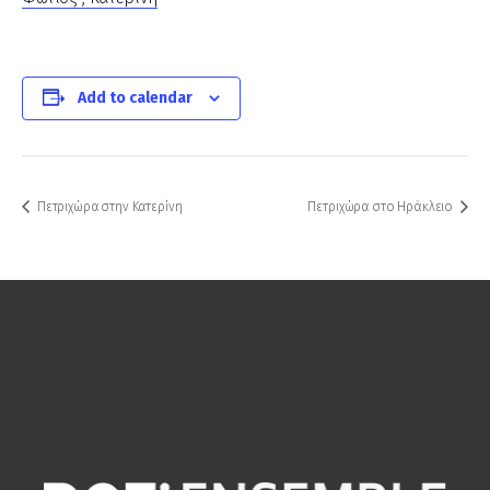
Add to calendar
Πετριχώρα στην Κατερίνη
Πετριχώρα στο Ηράκλειο