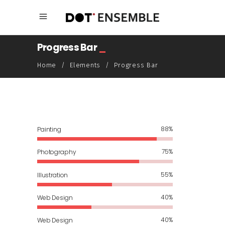
Progress Bar
_
Home
/
Elements
/
Progress Bar
88
Painting
75
Photography
55
Illustration
40
Web Design
40
Web Design