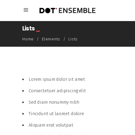
Lists
_
Home
/
Elements
/
Lists
Lorem ipsum dolor sit amet
Consectetuer adipiscing elit
Sed diam nonummy nibh
Tincidunt ut laoreet dolore
Aliquam erat volutpat